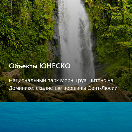
Объекты ЮНЕСКО
Национальный парк Морн-Труа-Питонс на
Доминике; скалистые вершины Сент-Люсии