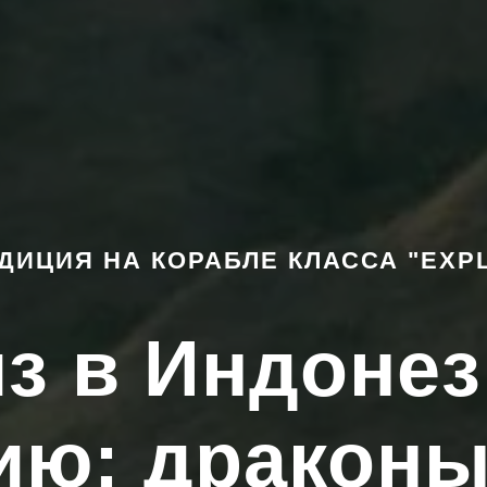
ДИЦИЯ НА КОРАБЛЕ КЛАССА "EXP
з в Индоне
ию: драконы