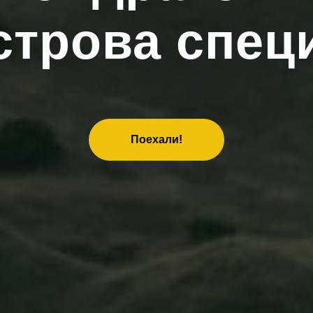
строва спец
Поехали!