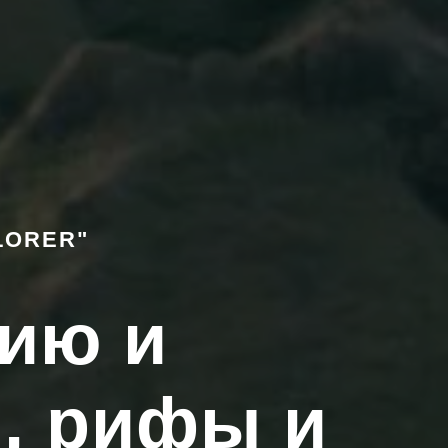
LORER"
зию и
, рифы и